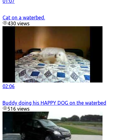
01:07
Cat on a waterbed.
430 views
02:06
Buddy doing his HAPPY DOG on the waterbed
516 views