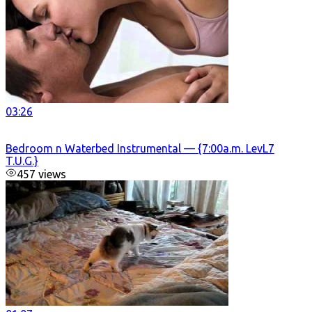
03:26
Bedroom n Waterbed Instrumental — {7:00a.m. LevL7
T.U.G.}
457 views