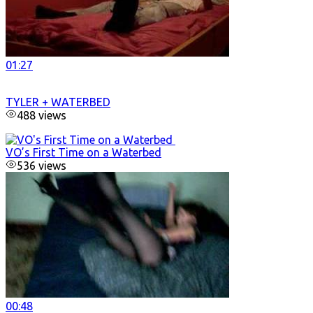
01:27
TYLER + WATERBED
488 views
VO’s First Time on a Waterbed
536 views
00:48