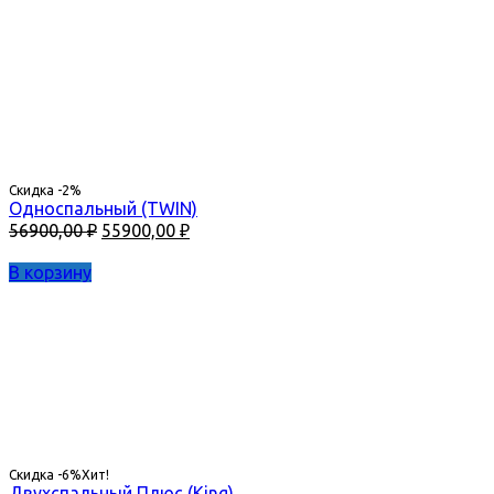
48900,00 ₽.
Скидка -2%
Односпальный (TWIN)
Первоначальная
Текущая
56900,00
₽
55900,00
₽
цена
цена:
составляла
55900,00 ₽.
В корзину
56900,00 ₽.
Скидка -6%
Хит!
Двухспальный Плюс (King)