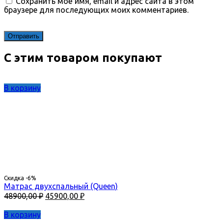
Сохранить моё имя, email и адрес сайта в этом
браузере для последующих моих комментариев.
С этим товаром покупают
В корзину
Скидка -6%
Матрас двухспальный (Queen)
Первоначальная
Текущая
48900,00
₽
45900,00
₽
цена
цена:
составляла
45900,00 ₽.
В корзину