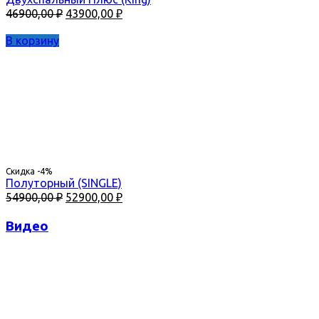
Первоначальная
Текущая
46900,00
₽
43900,00
₽
цена
цена:
составляла
43900,00 ₽.
В корзину
46900,00 ₽.
Скидка -4%
Полуторный (SINGLE)
Первоначальная
Текущая
54900,00
₽
52900,00
₽
цена
цена:
составляла
52900,00 ₽.
Видео
54900,00 ₽.