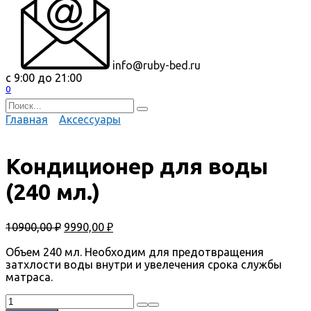
info@ruby-bed.ru
с 9:00 до 21:00
0
Search
for:
Главная
Аксессуары
Кондиционер для воды
(240 мл.)
Первоначальная
Текущая
10900,00
₽
9990,00
₽
цена
цена:
составляла
9990,00 ₽.
Объем 240 мл. Необходим для предотвращения
10900,00 ₽.
затхлости воды внутри и увелечения срока службы
матраса.
Количество